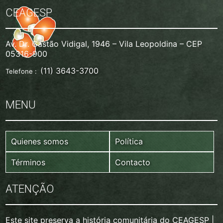
CEAGESP
Av. Dr. Gastão Vidigal, 1946 – Vila Leopoldina – CEP
05316-900
(11) 3643-3700
Telefone :
MENU
Quienes somos
Política
Términos
Contacto
ATENÇÃO
Este site preserva a história comunitária do CEAGESP |