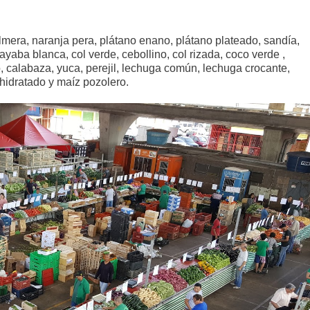
era, naranja pera, plátano enano, plátano plateado, sandía,
aba blanca, col verde, cebollino, col rizada, coco verde ,
, calabaza, yuca, perejil, lechuga común, lechuga crocante,
hidratado y maíz pozolero.