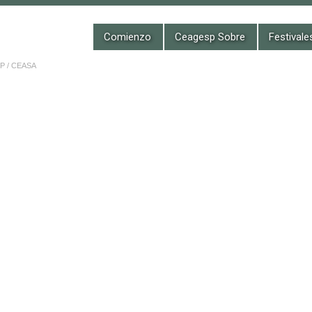
Comienzo
Ceagesp Sobre
Festival
 / CEASA