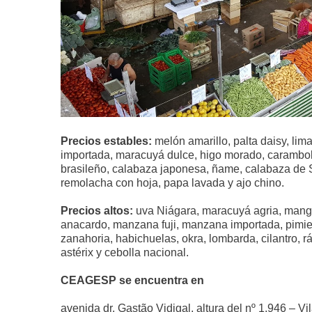
Precios estables:
melón amarillo, palta daisy, lima
importada, maracuyá dulce, higo morado, carambola
brasileño, calabaza japonesa, ñame, calabaza de Sã
remolacha con hoja, papa lavada y ajo chino.
Precios altos:
uva Niágara, maracuyá agria, mang
anacardo, manzana fuji, manzana importada, pimien
zanahoria, habichuelas, okra, lombarda, cilantro, r
astérix y cebolla nacional.
CEAGESP se encuentra en
avenida dr. Gastão Vidigal, altura del nº 1.946 – V