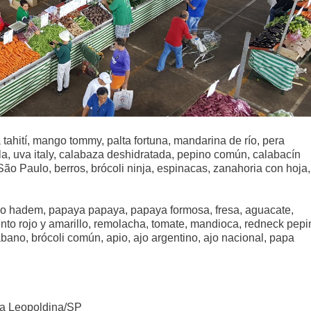
 tahití, mango tommy, palta fortuna, mandarina de río, pera
, uva italy, calabaza deshidratada, pepino común, calabacín
o Paulo, berros, brócoli ninja, espinacas, zanahoria con hoja,
o hadem, papaya papaya, papaya formosa, fresa, aguacate,
to rojo y amarillo, remolacha, tomate, mandioca, redneck pepi
ábano, brócoli común, apio, ajo argentino, ajo nacional, papa
ila Leopoldina/SP